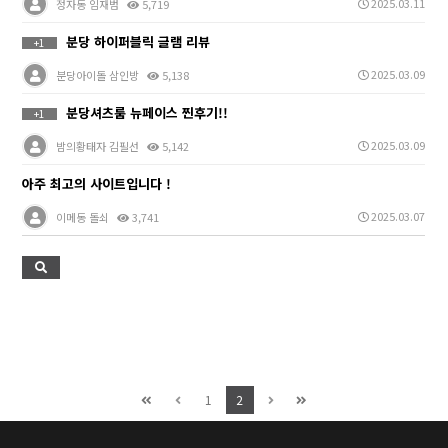
2025.03.11
정자동 임재범
5,719
분당 하이퍼블릭 글램 리뷰
+1
2025.03.09
분당아이돌 삼인방
5,138
분당셔츠룸 뉴페이스 찐후기!!
+1
2025.03.09
밤의황태자 김필선
5,142
아주 최고의 사이트입니다 !
2025.03.07
이메동 돌쇠
3,741
1
2