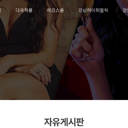
릭
다국적룸
레깅스룸
강남하이퍼블릭
강
자유게시판