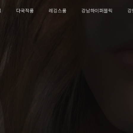
릭
다국적룸
레깅스룸
강남하이퍼블릭
강